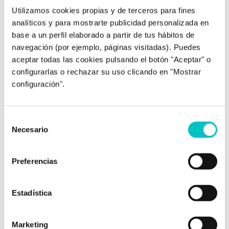
huella en el menor.
Utilizamos cookies propias y de terceros para fines
analíticos y para mostrarte publicidad personalizada en
Sea cual sea el título de elección, no debemos
base a un perfil elaborado a partir de tus hábitos de
olvidar lo importante que puede llegar a ser
navegación (por ejemplo, páginas visitadas). Puedes
compartir tiempo de lectura en familia, ya que los
aceptar todas las cookies pulsando el botón "Aceptar" o
padres somos modelos directos y como tal,
configurarlas o rechazar su uso clicando en "Mostrar
tenemos una importante función en el fomento
configuración".
de la lectura y en la consolidación de un hábito
que nos permite viajar a tantos lugares y a tantas
historias sin movernos de casa a la vez que
Selección
fomentamos habilidades tan básicas como la
Necesario
de
comprensión, el vocabulario, la velocidad lectora o
consentimiento
la creatividad.
Preferencias
Pilar Aguilera
Psicóloga general sanitaria en Zoraida Rodríguez
Centro de Psicología
Estadística
Marketing