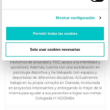
Zoraida Rodríguez Vílchez
Mostrar configuración
Contenido supervisado por Zoraida Rodríguez,
directora de Zoraida Rodríguez Centro de
Permitir todas las cookies
Psicología.
Zoraida es una psicóloga sanitaria especializada en
Solo usar cookies necesarias
adultos desde 2005, con experiencia en temas como
dependencia emocional, pareja, autoestima, depresión,
trastornos de ansiedad y TOC, apoyo a la infertilidad y
opositores. Además, cuenta con una acreditación en
psicología deportiva y ha trabajado con equipos y
deportistas de diferentes disciplinas. Actualmente
trabaja en su propia consulta en Granada, involucrada
en proyectos interesantes y entregando lo mejor de sí
misma para ayudar a sus pacientes a lograr sus metas.
Colegiada nº AO05484.