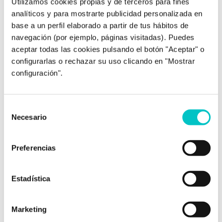
Utilizamos cookies propias y de terceros para fines
trabaja en su propia consulta en Granada, involucrada
analíticos y para mostrarte publicidad personalizada en
en proyectos interesantes y entregando lo mejor de sí
base a un perfil elaborado a partir de tus hábitos de
misma para ayudar a sus pacientes a lograr sus metas.
Colegiada nº AO05484.
navegación (por ejemplo, páginas visitadas). Puedes
aceptar todas las cookies pulsando el botón "Aceptar" o
configurarlas o rechazar su uso clicando en "Mostrar
configuración".
Selección
Post relacionados
Necesario
de
consentimiento
Preferencias
Estadística
Marketing
21/07/2021