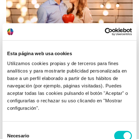
14/02/2023
¿Cuál es la influencia de San Valentín
en las parejas?
Esta página web usa cookies
A qué se debe el día de San Valentín El día de San
Utilizamos cookies propias y de terceros para fines
Valentín debe su origen a San Valentín de Roma,
analíticos y para mostrarte publicidad personalizada en
un sacerdote dedicado a celebrar en secreto
base a un perfil elaborado a partir de tus hábitos de
matrimonios de jóvenes soldados que estaban
navegación (por ejemplo, páginas visitadas). Puedes
enamorados, y que murió un 14 de febrero. La
aceptar todas las cookies pulsando el botón "Aceptar" o
importancia de una relación sana La celebración de
configurarlas o rechazar su uso clicando en "Mostrar
este día suele …
saber más
configuración".
Selección
Necesario
de