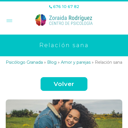
676 10 67 82
Relación sana
Psicólogo Granada
»
Blog
»
Amor y parejas
»
Relación sana
Volver