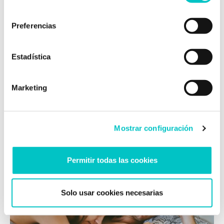
consentimiento
Preferencias
Estadística
11/05/2022
Beneficios de una buena relación
Marketing
En consulta escucho a muchas personas decir que
tienen una relación sana entre afirmaciones como
“mi pareja no me prohíbe nada, pero…” o “es celoso,
pero lo normal”… y eso, no es muy sano. Una
Mostrar configuración
relación sana es algo que hay que trabajar de
manera bidireccional, es decir, desde ambos
Permitir todas las cookies
miembros de la pareja. Una …
saber más
Solo usar cookies necesarias