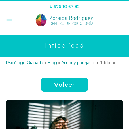
676 10 67 82
Infidelidad
Psicólogo Granada
»
Blog
»
Amor y parejas
»
Infidelidad
Volver