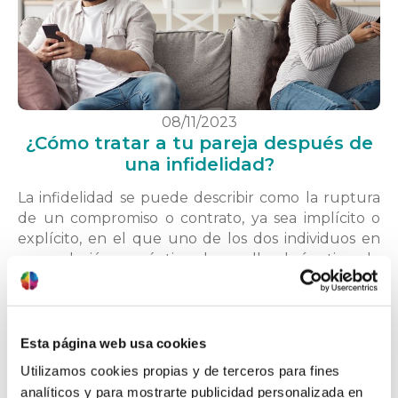
08/11/2023
¿Cómo tratar a tu pareja después de
una infidelidad?
La infidelidad se puede describir como la ruptura
de un compromiso o contrato, ya sea implícito o
explícito, en el que uno de los dos individuos en
una relación romántica desarrolla algún tipo de
vínculo con otra persona. Aunque esta definición
parece evidente, en ocasiones, la percepción de lo
que constituye una infidelidad puede diferir …
saber más
Esta página web usa cookies
Utilizamos cookies propias y de terceros para fines
analíticos y para mostrarte publicidad personalizada en