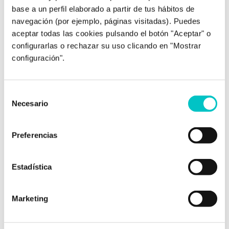
base a un perfil elaborado a partir de tus hábitos de
navegación (por ejemplo, páginas visitadas). Puedes
aceptar todas las cookies pulsando el botón "Aceptar" o
configurarlas o rechazar su uso clicando en "Mostrar
configuración".
13/07/2018
Selección
¿Es normal enamorarse de otra
Necesario
de
persona teniendo pareja?
consentimiento
«Me he enamorado de otra persona y ya no sé si
Preferencias
dejar a mi pareja», es una frase que escucho a
menudo en la consulta y es que sentir algo por
una tercera persona cuando se tiene pareja suele
Estadística
chocar con nuestras creencias más internas y
arraigadas. Nos lleva a un mar de dudas y nos …
Marketing
saber más