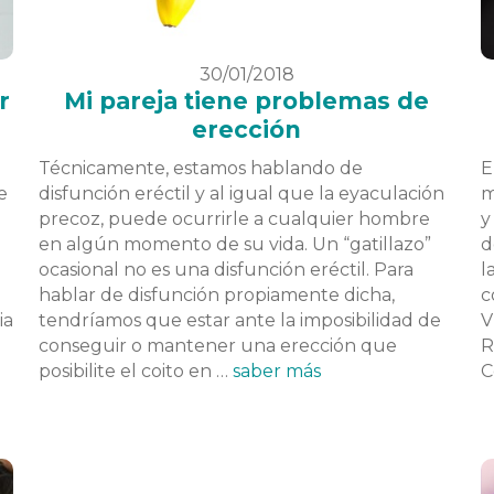
30/01/2018
r
Mi pareja tiene problemas de
erección
Técnicamente, estamos hablando de
E
e
disfunción eréctil y al igual que la eyaculación
m
precoz, puede ocurrirle a cualquier hombre
y
en algún momento de su vida. Un “gatillazo”
d
ocasional no es una disfunción eréctil. Para
l
hablar de disfunción propiamente dicha,
c
ia
tendríamos que estar ante la imposibilidad de
V
conseguir o mantener una erección que
R
posibilite el coito en …
saber más
C