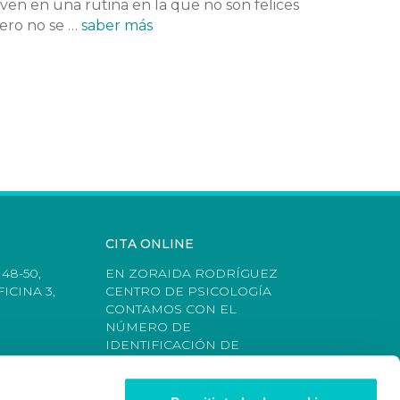
iven en una rutina en la que no son felices
ero no se …
saber más
CITA ONLINE
48-50,
EN ZORAIDA RODRÍGUEZ
ICINA 3,
CENTRO DE PSICOLOGÍA
CONTAMOS CON EL
NÚMERO DE
IDENTIFICACIÓN DE
CENTRO AUTORIZADO
(NICA): 61502 COLEGIADA Nº
AO05484.