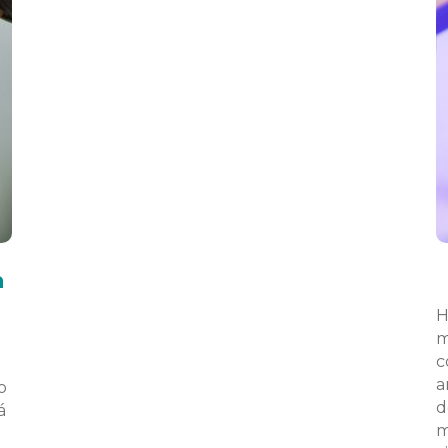
a
H
m
c
a
o
d
á
m