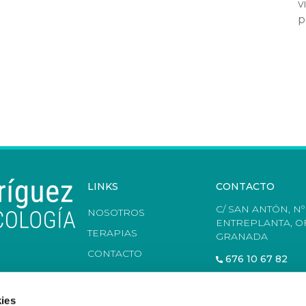
v
p
LINKS
CONTACTO
C/ SAN ANTÓN, Nº 
NOSOTROS
ENTREPLANTA, OF
TERAPIAS
GRANADA
CONTACTO
676 10 67 82
ies