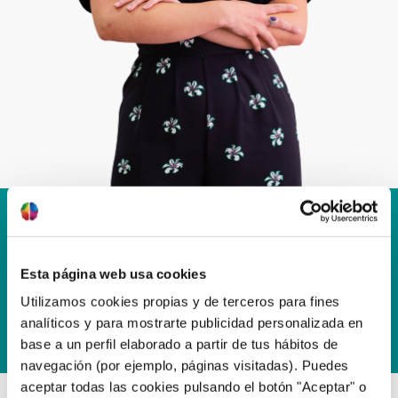
«Me gusta ver la terapia como un proceso de
autoconocimiento y crecimiento personal, donde mi
papel es apoyarte y acompañarte, creando un espacio
Esta página web usa cookies
seguro donde ofrecerte una atención individualizada,
Utilizamos cookies propias y de terceros para fines
pero siempre con herramientas basadas en la
analíticos y para mostrarte publicidad personalizada en
evidencia científica»
base a un perfil elaborado a partir de tus hábitos de
navegación (por ejemplo, páginas visitadas). Puedes
aceptar todas las cookies pulsando el botón "Aceptar" o