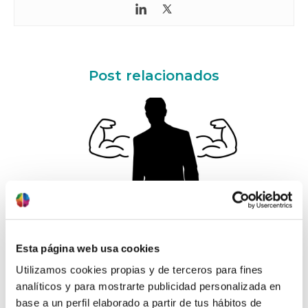
Post relacionados
10/01/2017
Aumentando la confianza (parte
Esta página web usa cookies
II)
Utilizamos cookies propias y de terceros para fines
La confianza depende de muchos factores: el
analíticos y para mostrarte publicidad personalizada en
lenguaje interior, la valoración que hace el
base a un perfil elaborado a partir de tus hábitos de