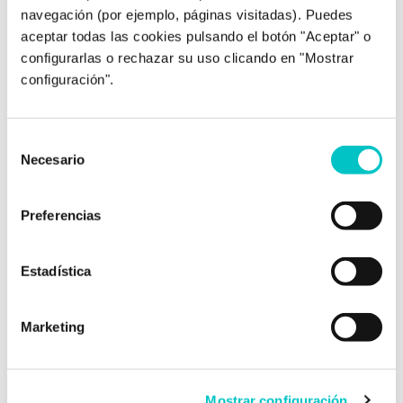
deportista de sí mismo, de sus éxitos y
navegación (por ejemplo, páginas visitadas). Puedes
fracasos, la creencia en que él determina sus
aceptar todas las cookies pulsando el botón "Aceptar" o
actos y no es la mala suerte la que decide por
configurarlas o rechazar su uso clicando en "Mostrar
él… La semana pasada hablamos de estos
configuración".
factores, y esta nos centraremos en otros …
saber más
Selección
Necesario
de
consentimiento
Preferencias
Estadística
10/01/2017
Marketing
El síndrome Post-Erasmus.
Europa, ¡que voy!
Algunos estudiantes que vuelven de
Mostrar configuración