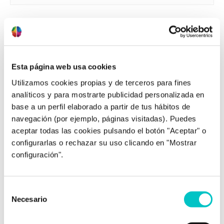
Post relacionados
Esta página web usa cookies
Utilizamos cookies propias y de terceros para fines
analíticos y para mostrarte publicidad personalizada en
base a un perfil elaborado a partir de tus hábitos de
navegación (por ejemplo, páginas visitadas). Puedes
aceptar todas las cookies pulsando el botón "Aceptar" o
configurarlas o rechazar su uso clicando en "Mostrar
31/08/2020
configuración".
Manejar el estrés en el deporte
El deporte es una de las situaciones más
Selección
propensas para sentir estrés. ¿Por qué?
Necesario
de
Debemos partir de la definición de qué es el
consentimiento
estrés. El estrés es una reacción de nuestro