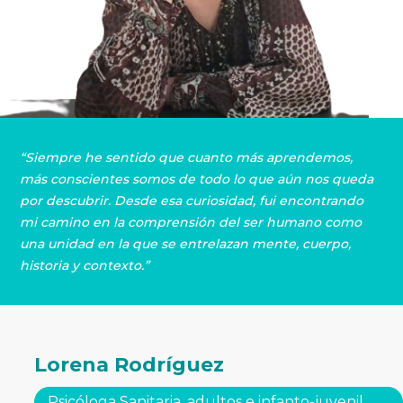
“
Siempre he sentido que cuanto más aprendemos,
más conscientes somos de todo lo que aún nos queda
por descubrir. Desde esa curiosidad, fui encontrando
mi camino en la comprensión del ser humano como
una unidad en la que se entrelazan mente, cuerpo,
historia y contexto.
”
Lorena Rodríguez
Psicóloga Sanitaria, adultos e infanto-juvenil