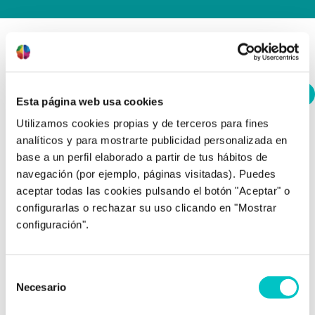
Pilar Aguilera
Psicóloga sanitaria adultos e infanto-juvenil.
Esta página web usa cookies
Utilizamos cookies propias y de terceros para fines
Sesiones:
analíticos y para mostrarte publicidad personalizada en
Presencial
Online
base a un perfil elaborado a partir de tus hábitos de
navegación (por ejemplo, páginas visitadas). Puedes
Colegiada n.º AO13185
aceptar todas las cookies pulsando el botón "Aceptar" o
Especialista en intervención en procesos de duelo y
configurarlas o rechazar su uso clicando en "Mostrar
pérdidas, clínica infantojuvenil, dependencia emocional,
configuración".
trastornos del estado de ánimo y de ansiedad.
Intervención en situaciones de riesgo de autoagresión y
comportamiento suicida.
Selección
Necesario
de
consentimiento