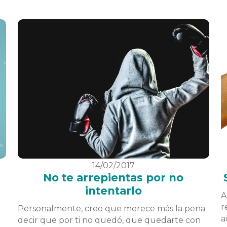
14/02/2017
No te arrepientas por no
intentarlo
A
r
Personalmente, creo que merece más la pena
a
decir que por ti no quedó, que quedarte con