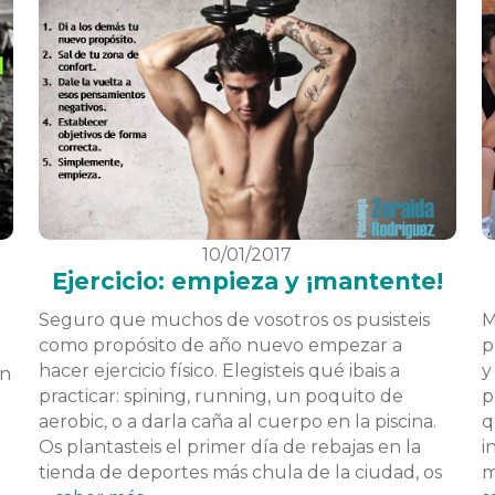
10/01/2017
Ejercicio: empieza y ¡mantente!
Seguro que muchos de vosotros os pusisteis
M
como propósito de año nuevo empezar a
p
hacer ejercicio físico. Elegisteis qué ibais a
y
ón
practicar: spining, running, un poquito de
p
aerobic, o a darla caña al cuerpo en la piscina.
q
Os plantasteis el primer día de rebajas en la
i
tienda de deportes más chula de la ciudad, os
m