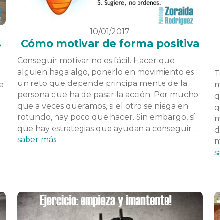
10/01/2017
s
Cómo motivar de forma positiva
Conseguir motivar no es fácil. Hacer que
alguien haga algo, ponerlo en movimiento es
T
un reto que depende principalmente de la
e
m
persona que ha de pasar la acción. Por mucho
q
que a veces queramos, si el otro se niega en
q
rotundo, hay poco que hacer. Sin embargo, sí
m
que hay estrategias que ayudan a conseguir …
d
saber más
m
s