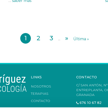
…
saber más
s
1
2
3
»
...
Última »
LINKS
CONTACTO
C/ SAN ANTÓN, Nº 
NOSOTROS
ENTREPLANTA, OF
TERAPIAS
GRANADA
CONTACTO
676 10 67 82