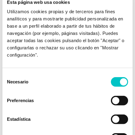
Esta página web usa cookies
Utilizamos cookies propias y de terceros para fines
Como
clínica de psicología
, nuestras
analíticos y para mostrarte publicidad personalizada en
especialidades son los trastornos de ansiedad, de
base a un perfil elaborado a partir de tus hábitos de
estado de ánimo, falta de autoestima o habilidades
navegación (por ejemplo, páginas visitadas). Puedes
sociales. Te podemos ayudar si estás atravesando
aceptar todas las cookies pulsando el botón "Aceptar" o
un momento difícil con tu pareja, si necesitas
configurarlas o rechazar su uso clicando en "Mostrar
superar una infidelidad, una ruptura o tienes
configuración".
dependencia emocional y te ves dentro de una
relación tóxica. Nuestros psicólogos te ayudarán
con
asistencia presencial u online
. Ambas
Selección
modalidades son igual de útiles para
trabajar en
Necesario
de
tu bienestar emocional
.
consentimiento
Nuestro mayor logro es conseguir que nuestros
Preferencias
pacientes consigan superar el momento difícil por
el que esté pasando en su vida. Para ello ponemos
Estadística
el corazón y el alma en cada uno de los casos.
Trabajar con
nuestro equipo de psicólogos
y
también contigo, será fundamental. Nosotros te