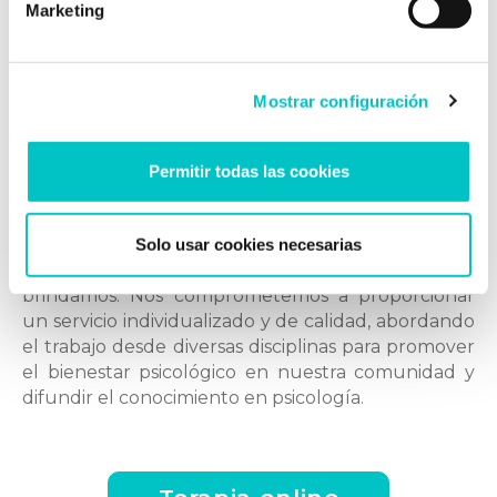
Marketing
damos las mejores herramientas. Tú, te encargas
de ponerlas en práctica. Juntos, superamos lo que
venga.
Mostrar configuración
Gracias a nuestra
experiencia y formación
continua
, en nuestro centro de psicólogos en
Granada ofrecemos
terapias personalizadas
Permitir todas las cookies
adaptadas a cada paciente y situación
. Nos
enfocamos en que cada persona comprenda las
causas de su malestar para que pueda aplicar
Solo usar cookies necesarias
adecuadamente las herramientas que le
brindamos. Nos comprometemos a proporcionar
un servicio individualizado y de calidad, abordando
el trabajo desde diversas disciplinas para promover
el bienestar psicológico en nuestra comunidad y
difundir el conocimiento en psicología.