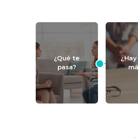
¿Qué te
¿Hay
pasa?
má