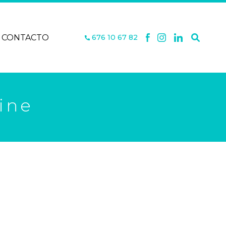
CONTACTO
676 10 67 82
ine