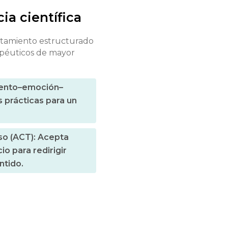
ia científica
ratamiento estructurado
apéuticos de mayor
miento–emoción–
 prácticas para un
so (ACT): Acepta
o para redirigir
ntido.