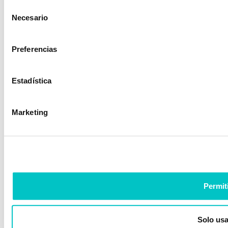
Selección
Necesario
de
consentimiento
Preferencias
Estadística
Marketing
Permit
Solo usa