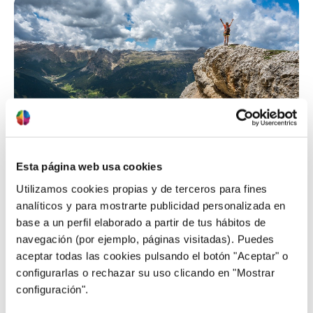
24/09/2020
Trabajando tu Autoconfianza
¿Qué es la AUTOCONFIANZA? Es la seguridad que
Esta página web usa cookies
tienes en ti mismo, en que eres capaz de afrontar
Utilizamos cookies propias y de terceros para fines
con éxito una determinada tarea. Es importante
analíticos y para mostrarte publicidad personalizada en
que lo veamos así, confianza basada en la
base a un perfil elaborado a partir de tus hábitos de
consecución de un objetivo y no lo confundamos
navegación (por ejemplo, páginas visitadas). Puedes
con AUTOESTIMA (puedes leer más sobre este
aceptar todas las cookies pulsando el botón "Aceptar" o
concepto, haciendo clic) -que se refiere a …
saber
configurarlas o rechazar su uso clicando en "Mostrar
más
configuración".