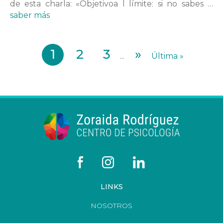
de esta charla: «Objetivoa l límite: si no sabes …
saber más
1
2
3
»
...
Última »
LINKS
NOSOTROS