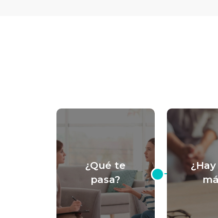
¿Qué te
¿Hay
pasa?
má