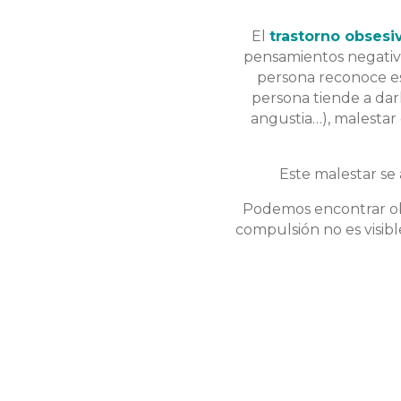
El
trastorno obses
pensamientos negativ
persona reconoce es
persona tiende a dar
angustia…), malestar
Este malestar se 
Podemos encontrar obs
compulsión no es visible