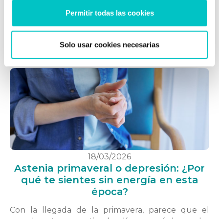
busquemos y, en ocasiones, van en contra de lo
Permitir todas las cookies
que pensamos o sentimos realmente. A lo largo
del día, todas las personas experimentamos este
tipo de pensamientos en …
saber más
Solo usar cookies necesarias
18/03/2026
Astenia primaveral o depresión: ¿Por
qué te sientes sin energía en esta
época?
Con la llegada de la primavera, parece que el