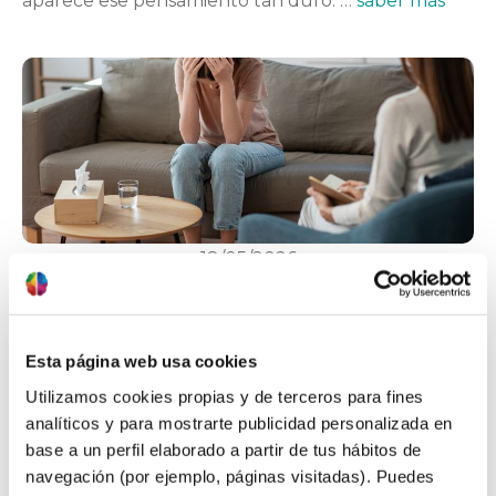
aparece ese pensamiento tan duro: …
saber más
18/05/2026
Ansiedad académica y ante los
exámenes: qué es, síntomas y cómo
superarla
Esta página web usa cookies
¿Qué es la ansiedad académica? La ansiedad es
Utilizamos cookies propias y de terceros para fines
una reacción natural del cuerpo ante lo que
analíticos y para mostrarte publicidad personalizada en
percibe como una amenaza y nos prepara para
base a un perfil elaborado a partir de tus hábitos de
estar atentos, luchar o tomar las decisiones
navegación (por ejemplo, páginas visitadas). Puedes
oportunas para evitar sufrir ese daño las posibles