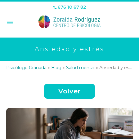
676 10 67 82
Ansiedad y estrés
Psicólogo Granada
»
Blog
»
Salud mental
»
Ansiedad y estrés
Volver