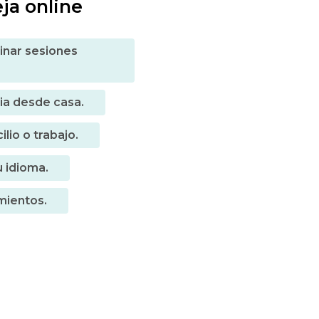
eja online
inar sesiones
pia desde casa.
lio o trabajo.
u idioma.
mientos.