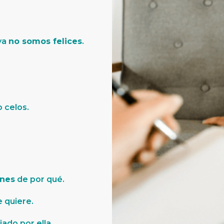
ya
no somos felices
.
 celos.
ones
de por qué.
 quiere.
ado por ella.