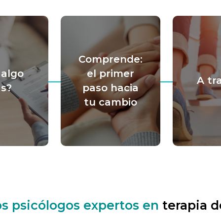
Comprende:
 algo
el primer
A tr
s?
paso hacia
tu cambio
s psicólogos expertos en
terapia d