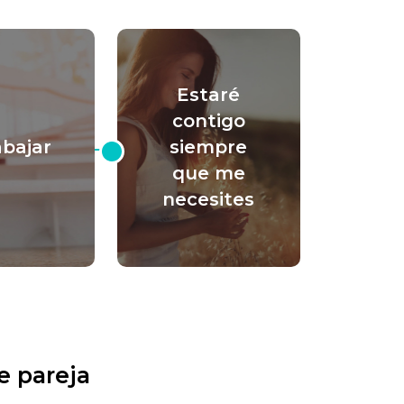
Estaré
contigo
abajar
siempre
que me
necesites
e pareja