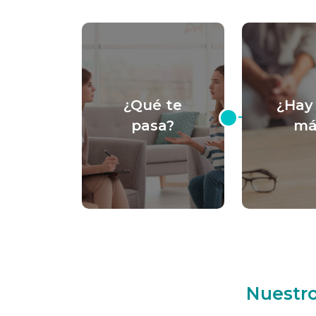
¿Qué te
¿Hay
pasa?
má
Nuestro