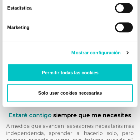
Estadística
Nuestra filosofía es el trabajo en equipo. ¡Te
necesitamos! Te vamos a dar todas las herramientas
que necesites, pero necesitamos tu compromiso
Marketing
en llevarlas a la práctica. Trabajaremos con tareas
para casa, ejercicios, lecturas… para que saques el
mayor rendimiento a tu hora en la consulta.
Mostrar configuración
Permitir todas las cookies
Solo usar cookies necesarias
Estaré contigo
siempre que me necesites
A medida que avancen las sesiones necesitarás más
independencia, aprender a hacerlo solo, pero