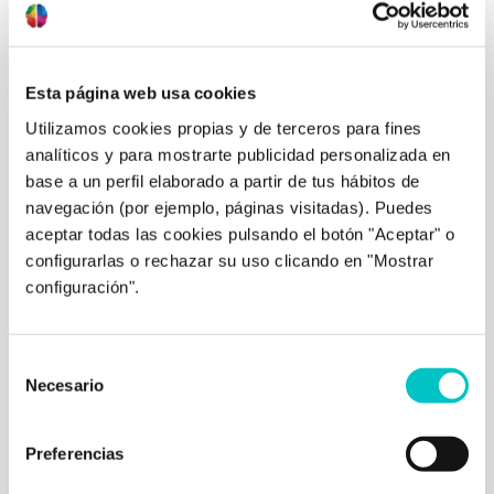
Comprende:
el primer paso hacia tu cambio
Esta página web usa cookies
Queremos ayudarte a entender. Siempre te
daremos información, te explicaremos con detalle
Utilizamos cookies propias y de terceros para fines
qué te está pasando, por qué pasa o se mantiene
analíticos y para mostrarte publicidad personalizada en
la situación que te genera malestar. Gran parte de
base a un perfil elaborado a partir de tus hábitos de
tu mejoría se basará en esta información. Nos
navegación (por ejemplo, páginas visitadas). Puedes
apoyaremos en lecturas, libros, videos, etc. para
aceptar todas las cookies pulsando el botón "Aceptar" o
afianzar lo aprendido en consulta.
configurarlas o rechazar su uso clicando en "Mostrar
configuración".
Selección
Necesario
de
consentimiento
Preferencias
A
trabajar