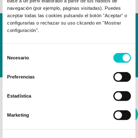
base a un perfil elaborado a partir de tus hábitos de
navegación (por ejemplo, páginas visitadas). Puedes
aceptar todas las cookies pulsando el botón "Aceptar" o
configurarlas o rechazar su uso clicando en "Mostrar
“Me apasiona explorar como los pensamientos,
configuración".
emociones y conductas de cada persona le llevan a
lugar diferente y es desde ahí, entendiendo su caso
individual, desde donde busco las herramientas y
Selección
técnicas adecuadas, prácticas y útiles para cada
Necesario
de
persona”.
consentimiento
Preferencias
Estadística
Zoraida Rodriguez Vilchez
Directora de Zoraida Rodríguez Centro de
Marketing
Psicología
Sesiones: