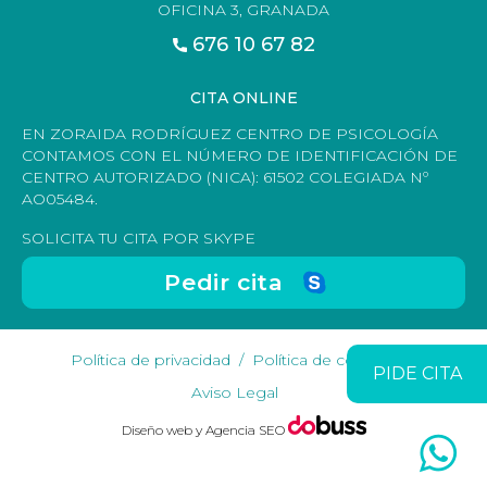
OFICINA 3, GRANADA
676 10 67 82
CITA ONLINE
EN ZORAIDA RODRÍGUEZ CENTRO DE PSICOLOGÍA
CONTAMOS CON EL NÚMERO DE IDENTIFICACIÓN DE
CENTRO AUTORIZADO (NICA): 61502 COLEGIADA Nº
AO05484.
SOLICITA TU CITA POR SKYPE
Pedir cita
Política de privacidad
Política de cookies
PIDE CITA
Aviso Legal
Diseño web y Agencia SEO