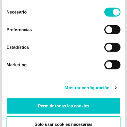
Selección
Comprende: el primer
Necesario
de
paso hacia tu cambio
consentimiento
Preferencias
Estadística
Marketing
A trabajar
Mostrar configuración
Permitir todas las cookies
Estaré contigo siempre
Solo usar cookies necesarias