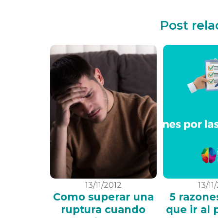
Post rel
13/11/2012
13/11
Como superar una
5 razone
ruptura cuando
que ir al