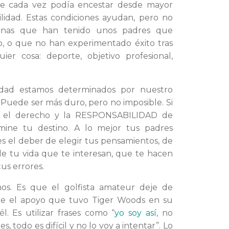
ue cada vez podía encestar desde mayor
acilidad. Estas condiciones ayudan, pero no
rsonas que han tenido unos padres que
ro, o que no han experimentado éxito tras
ier cosa: deporte, objetivo profesional,
erdad estamos determinados por nuestro
? Puede ser más duro, pero no imposible. Si
nes el derecho y la RESPONSABILIDAD de
mine tu destino. A lo mejor tus padres
es el deber de elegir tus pensamientos, de
de tu vida que te interesan, que te hacen
us errores.
os. Es que el golfista amateur deje de
ene el apoyo que tuvo Tiger Woods en su
l. Es utilizar frases como “
yo soy así
, no
, todo es difícil y no lo voy a intentar”. Lo