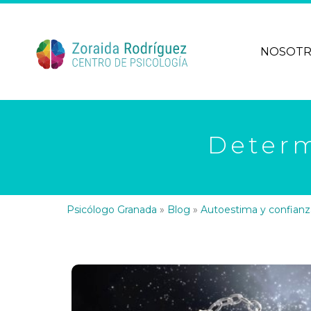
NOSOT
Determ
Psicólogo Granada
»
Blog
»
Autoestima y confianz