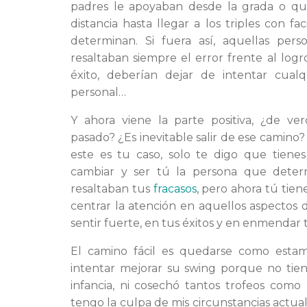
padres le apoyaban desde la grada o q
distancia hasta llegar a los triples con f
determinan. Si fuera así, aquellas pe
resaltaban siempre el error frente al log
éxito, deberían dejar de intentar cualqu
personal…
Y ahora viene la parte positiva, ¿de v
pasado? ¿Es inevitable salir de ese camino
este es tu caso, solo te digo que tie
cambiar y ser tú la persona que deter
resaltaban tus
fracasos
, pero ahora tú tien
centrar la atención en aquellos aspectos 
sentir fuerte, en tus éxitos y en enmendar t
El camino fácil es quedarse como estam
intentar mejorar su swing porque no ti
infancia, ni cosechó tantos trofeos como é
tengo la culpa de mis circunstancias actuales