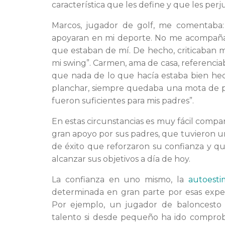
característica que les define y que les perj
Marcos, jugador de golf, me comentaba
apoyaran en mi deporte. No me acompaña
que estaban de mí. De hecho, criticaban mi
mi swing”. Carmen, ama de casa, referenciab
que nada de lo que hacía estaba bien hec
planchar, siempre quedaba una mota de p
fueron suficientes para mis padres”.
En estas circunstancias es muy fácil compa
gran apoyo por sus padres, que tuvieron un
de éxito que reforzaron su confianza y que
alcanzar sus objetivos a día de hoy.
La confianza en uno mismo, la
autoesti
determinada en gran parte por esas exper
Por ejemplo, un jugador de baloncesto 
talento si desde pequeño ha ido compro