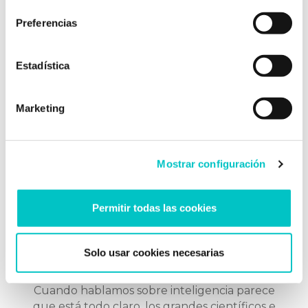
Preferencias
Estadística
Post relacionados
Marketing
Mostrar configuración
Permitir todas las cookies
10/04/2017
¿Qué tipos de inteligencia te
Solo usar cookies necesarias
definen?
Cuando hablamos sobre inteligencia parece
que está todo claro, los grandes científicos e