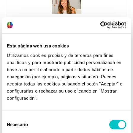
Zoraida Rodríguez Vílchez
Contenido supervisado por Zoraida Rodríguez,
directora de Zoraida Rodríguez Centro de
Esta página web usa cookies
Psicología.
Utilizamos cookies propias y de terceros para fines
Zoraida es una psicóloga sanitaria especializada en
analíticos y para mostrarte publicidad personalizada en
adultos desde 2005, con experiencia en temas como
base a un perfil elaborado a partir de tus hábitos de
dependencia emocional, pareja, autoestima, depresión,
navegación (por ejemplo, páginas visitadas). Puedes
trastornos de ansiedad y TOC, apoyo a la infertilidad y
aceptar todas las cookies pulsando el botón "Aceptar" o
opositores. Además, cuenta con una acreditación en
configurarlas o rechazar su uso clicando en "Mostrar
psicología deportiva y ha trabajado con equipos y
configuración".
deportistas de diferentes disciplinas. Actualmente
trabaja en su propia consulta en Granada, involucrada
en proyectos interesantes y entregando lo mejor de sí
misma para ayudar a sus pacientes a lograr sus metas.
Selección
Colegiada nº AO05484.
Necesario
de
consentimiento