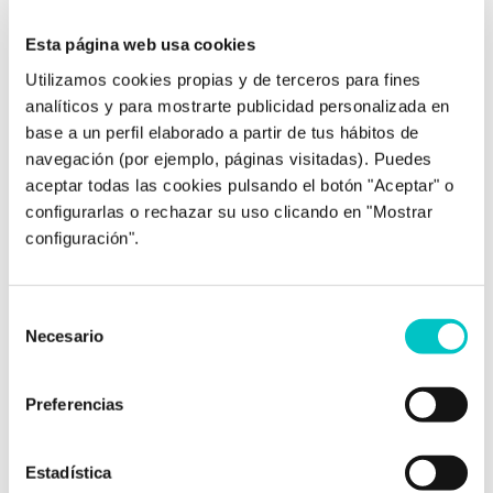
Esta página web usa cookies
Utilizamos cookies propias y de terceros para fines
09/06/2016
analíticos y para mostrarte publicidad personalizada en
Controlar la ira
base a un perfil elaborado a partir de tus hábitos de
navegación (por ejemplo, páginas visitadas). Puedes
No es la primera vez que hablamos de la ira, y
aceptar todas las cookies pulsando el botón "Aceptar" o
es que el enfado es quizás una de las
configurarlas o rechazar su uso clicando en "Mostrar
emociones que más nos suele descontrolar,
nos hace pasar de ser DoctorJeckyll a Mister
configuración".
Hyde en décimas de segundo. La idea no es
evitar las emociones, pues todas tienen su
función. En el caso de …
saber más
Selección
Necesario
de
consentimiento
Preferencias
Estadística