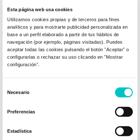
Esta página web usa cookies
Utilizamos cookies propias y de terceros para fines
24/12/2013
analíticos y para mostrarte publicidad personalizada en
El Bloqueo Mental
base a un perfil elaborado a partir de tus hábitos de
Muchos de los deportistas que acuden a mi
navegación (por ejemplo, páginas visitadas). Puedes
consulta, buscan una solución desde la
aceptar todas las cookies pulsando el botón "Aceptar" o
psicología deportiva para su bloqueo mental.
configurarlas o rechazar su uso clicando en "Mostrar
Son jugadores, ciclistas, gimnastas… que
configuración".
entrenan bien pero a la hora de la
competición su rendimiento deportivo baja
en picado. Los tenistas hablan de que se les
Selección
“encoge” el brazo; los karatekas comentan
Necesario
de
que se …
saber más
consentimiento
Preferencias
Estadística