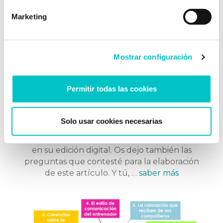
Marketing
24/12/2013
Mostrar configuración
El complejo mundo de los
complejos
Permitir todas las cookies
¿Qué es un complejo?, ¿por qué se forma?,
¿cómo podemos combatirlos? Aquí os dejo el
artículo completo que ha escrito Noelia
Solo usar cookies necesarias
Sanjuan y para el que ha contado conmigo
para publicarlo en el periódico Ideal Granada,
en su edición digital. Os dejo también las
preguntas que contesté para la elaboración
de este artículo. Y tú, …
saber más