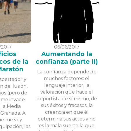
/2017
06/06/2017
icios
Aumentando la
cos de la
confianza (parte II)
Maratón
La confianza depende de
muchos factores: el
spertador y
lenguaje interior, la
n de ilusión,
valoración que hace el
ios (pero de
deportista de sí mismo, de
 me invade.
sus éxitos y fracasos, la
 la Media
creencia en que él
 Granada. A
determina sus actos y no
ue me voy
es la mala suerte la que
quipación, las