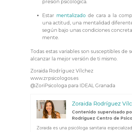
presión psicológica.
Estar
mentalizado
de cara a la compe
una actitud, una mentalidad diferent
según bajo unas condiciones concretas
mente.
Todas estas variables son susceptibles de 
alcanzar la mejor versión de ti mismo.
Zoraida Rodríguez Vílchez
www.zrpsicologos.es
@ZoriPsicologa para IDEAL Granada
Zoraida Rodríguez Víl
Contenido supervisado por
Rodríguez Centro de Psico
Zoraida es una psicóloga sanitaria especializ