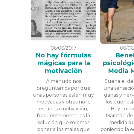
06/06/2017
06/06
No hay fórmulas
Benef
mágicas para la
psicológi
motivación
Media 
A menudo nos
Suena el de
preguntamos por qué
una sensació
unas personas están muy
ganas y nerv
motivadas y otras no lo
los buenos)
están. La motivación,
Hoy corro
frecuentemente, es la
Maratón de
solución que solemos
medida q
poner a los males que
poniendo la e