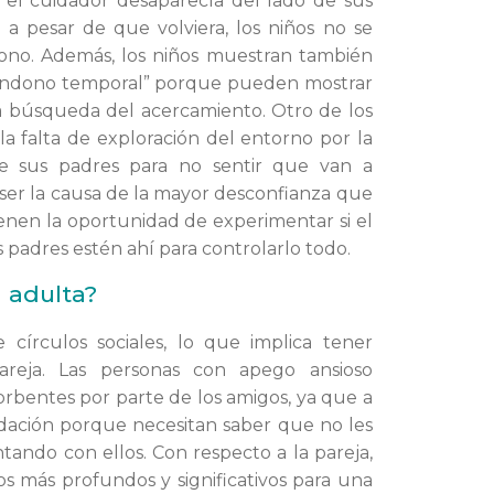
 el cuidador desaparecía del lado de sus
 a pesar de que volviera, los niños no se
ono. Además, los niños muestran también
bandono temporal” porque pueden mostrar
a búsqueda del acercamiento. Otro de los
la falta de exploración del entorno por la
bre sus padres para no sentir que van a
 ser la causa de la mayor desconfianza que
ienen la oportunidad de experimentar si el
padres estén ahí para controlarlo todo.
 adulta?
círculos sociales, lo que implica tener
pareja. Las personas con apego ansioso
bentes por parte de los amigos, ya que a
idación porque necesitan saber que no les
ando con ellos. Con respecto a la pareja,
s más profundos y significativos para una