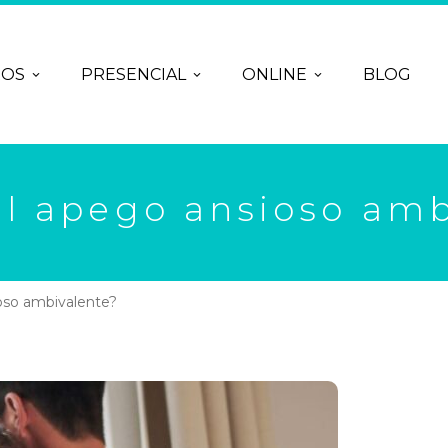
ROS
PRESENCIAL
ONLINE
BLOG
el apego ansioso amb
oso ambivalente?