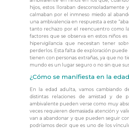
ambivalente en niños en los que, cuando
hijos, estos lloraban desconsoladamente y
calmaban por el inmneso miedo al aband
una ambivalencia en respuesta a este “a
tanto rechazo por el reencuentro como l
factores que se observa en estos niños es 
hipervigilancia que necesitan tener so
perderlos. Esta falta de exploración puede
tienen con personas extrañas, ya que no t
mundo es un lugar seguro o no sin que sus 
¿Cómo se manifiesta en la edad
En la edad adulta, vamos cambiando de 
distintas relaciones de amistad y de 
ambivalente pueden verse como muy absor
veces requieren demasiada atención y val
van a abandonar y que pueden seguir cont
podríamos decir que es uno de los vínculo