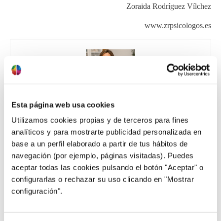
Zoraida Rodríguez Vílchez
www.zrpsicologos.es
Zoraida Rodríguez Vílchez
Esta página web usa cookies
Utilizamos cookies propias y de terceros para fines
Contenido supervisado por Zoraida Rodríguez,
analíticos y para mostrarte publicidad personalizada en
directora de Zoraida Rodríguez Centro de
Psicología.
base a un perfil elaborado a partir de tus hábitos de
navegación (por ejemplo, páginas visitadas). Puedes
Zoraida es una psicóloga sanitaria especializada en
aceptar todas las cookies pulsando el botón "Aceptar" o
adultos desde 2005, con experiencia en temas como
configurarlas o rechazar su uso clicando en "Mostrar
dependencia emocional, pareja, autoestima, depresión,
trastornos de ansiedad y TOC, apoyo a la infertilidad y
configuración".
opositores. Además, cuenta con una acreditación en
psicología deportiva y ha trabajado con equipos y
deportistas de diferentes disciplinas. Actualmente