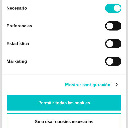
Selección
trabaja en su propia consulta en Granada, involucrada
Necesario
de
en proyectos interesantes y entregando lo mejor de sí
consentimiento
misma para ayudar a sus pacientes a lograr sus metas.
Colegiada nº AO05484.
Preferencias
Estadística
Marketing
Post relacionados
Mostrar configuración
Permitir todas las cookies
Solo usar cookies necesarias