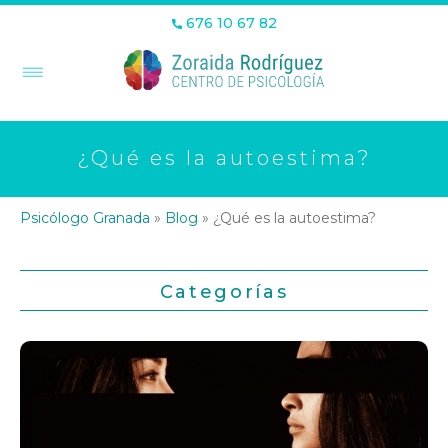
676 10 67 82
¿Qué es la autoestima?
Psicólogo Granada
»
Blog
»
¿Qué es la autoestima?
Categorías