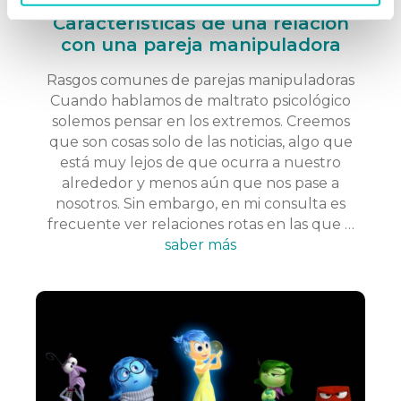
22/06/2020
Características de una relación
con una pareja manipuladora
Rasgos comunes de parejas manipuladoras
Cuando hablamos de maltrato psicológico
solemos pensar en los extremos. Creemos
que son cosas solo de las noticias, algo que
está muy lejos de que ocurra a nuestro
alrededor y menos aún que nos pase a
nosotros. Sin embargo, en mi consulta es
frecuente ver relaciones rotas en las que …
saber más