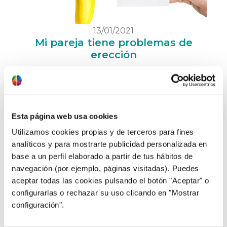
13/01/2021
Mi pareja tiene problemas de
erección
Técnicamente, estamos hablando de
disfunción eréctil y al igual que la eyaculación
precoz, puede ocurrirle a cualquier hombre
en algún momento de su vida. Un “gatillazo”
Esta página web usa cookies
ocasional no es una disfunción eréctil. Para
Utilizamos cookies propias y de terceros para fines
hablar de disfunción propiamente dicha,
analíticos y para mostrarte publicidad personalizada en
tendríamos que estar ante la imposibilidad de
conseguir o mantener una erección que
base a un perfil elaborado a partir de tus hábitos de
posibilite el coito en …
saber más
navegación (por ejemplo, páginas visitadas). Puedes
aceptar todas las cookies pulsando el botón "Aceptar" o
configurarlas o rechazar su uso clicando en "Mostrar
configuración".