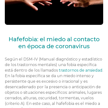
Hafefobia: el miedo al contacto
en época de coronavirus
Según el DSM-IV (Manual diagnóstico y estadístico
de los trastornos mentales) una fobia específica
está dentro de los llamados
trastornos de ansiedad
.
En la fobia específica se da un miedo intenso y
persistente que es excesivo o irracional y es
desencadenado por la presencia o anticipación de
objetos o situaciones específicos: animales, lugares
cerrados, alturas, oscuridad, tormentas, vuelos
(criterio A). En este caso, al hafefobia es el miedo a