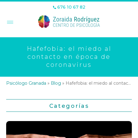
676 10 67 82
Hafefobia: el miedo al
contacto en época de
coronavirus
Psicólogo Granada
»
Blog
»
Hafefobia: el miedo al contacto en época de coronavirus
Categorías