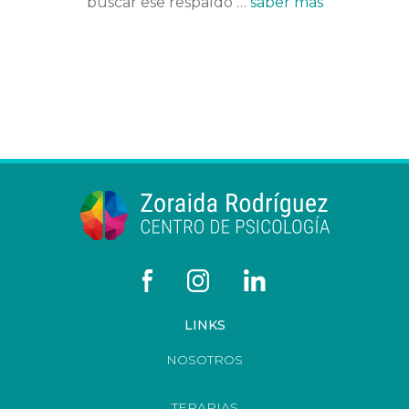
buscar ese respaldo …
saber más
LINKS
NOSOTROS
TERAPIAS