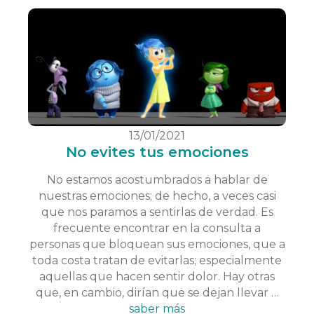
13/01/2021
No evites tus emociones
No estamos acostumbrados a hablar de
nuestras emociones; de hecho, a veces casi
que nos paramos a sentirlas de verdad. Es
frecuente encontrar en la consulta a
personas que bloquean sus emociones, que a
toda costa tratan de evitarlas; especialmente
aquellas que hacen sentir dolor. Hay otras
que, en cambio, dirían que se dejan llevar …
saber más