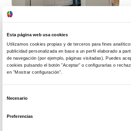
10/01/2017
Beneficios de una buena relación
En consulta escucho a muchas personas
Esta página web usa cookies
decir que tienen una relación sana entre
afirmaciones como “mi pareja no me prohíbe
Utilizamos cookies propias y de terceros para fines analític
nada, pero…” o “es celoso, pero lo normal”… y
publicidad personalizada en base a un perfil elaborado a parti
eso, no es muy sano. Una relación sana es algo
de navegación (por ejemplo, páginas visitadas). Puedes acep
que hay que trabajar de manera bidireccional,
cookies pulsando el botón "Aceptar" o configurarlas o recha
es decir, desde ambos miembros de la pareja.
en "Mostrar configuración".
Una …
saber más
Selección
Necesario
de
consentimiento
Preferencias