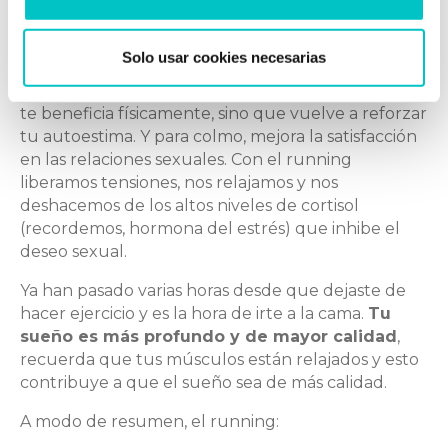
Al volver a casa, lo que te apetece realmente es
darte una buena ducha, comer bien sano y nada
Solo usar cookies necesarias
de cigarrillos ni alcohol. Con el running propicias
hábitos de vida más saludables,
y esto no solo
te beneficia físicamente, sino que vuelve a reforzar
tu autoestima. Y para colmo, mejora la satisfacción
en las relaciones sexuales. Con el running
liberamos tensiones, nos relajamos y nos
deshacemos de los altos niveles de cortisol
(recordemos, hormona del estrés) que inhibe el
deseo sexual.
Ya han pasado varias horas desde que dejaste de
hacer ejercicio y es la hora de irte a la cama.
Tu
sueño es más profundo y de mayor calidad
,
recuerda que tus músculos están relajados y esto
contribuye a que el sueño sea de más calidad.
A modo de resumen, el running: