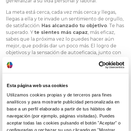
generalizar a su vida personal y laboral.
La meta está cerca, cada vez más cerca y llegas,
llegas a ella y te invade un sentimiento de orgullo,
de satisfacción.
Has alcanzado tu objetivo
. Te has
superado. Y
te sientes más capaz
, más eficaz,
sabes que la próxima vez lo puedes hacer aún
mejor, que podrás dar un poco más. El logro de
objetivos y la sensación de autoeficacia, junto con
la mejora de la imagen corporal, las sensaciones
físicas placenteras que antes hemos comentado, el
apoyo social y el refuerzo que conseguimos de
personas cercanas aumentan definitivamente
Esta página web usa cookies
nuestra
autoestima
. Si tenemos en cuenta que
podemos definir la autoestima como la valía que
Utilizamos cookies propias y de terceros para fines
nos tenemos de nosotros mismos, esta relación
analíticos y para mostrarte publicidad personalizada en
queda clara.
base a un perfil elaborado a partir de tus hábitos de
navegación (por ejemplo, páginas visitadas). Puedes
Por autoestima también entendemos la imagen
aceptar todas las cookies pulsando el botón "Aceptar" o
positiva que cada uno tiene de sí mismo. Esta
configurarlas o rechazar su uso clicando en "Mostrar