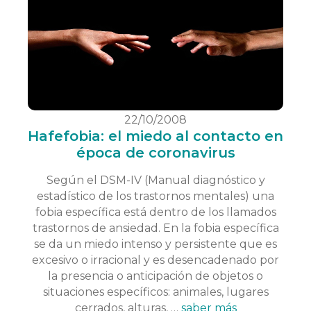
22/10/2008
Hafefobia: el miedo al contacto en
época de coronavirus
Según el DSM-IV (Manual diagnóstico y
estadístico de los trastornos mentales) una
fobia específica está dentro de los llamados
trastornos de ansiedad. En la fobia específica
se da un miedo intenso y persistente que es
excesivo o irracional y es desencadenado por
la presencia o anticipación de objetos o
situaciones específicos: animales, lugares
cerrados, alturas, …
saber más