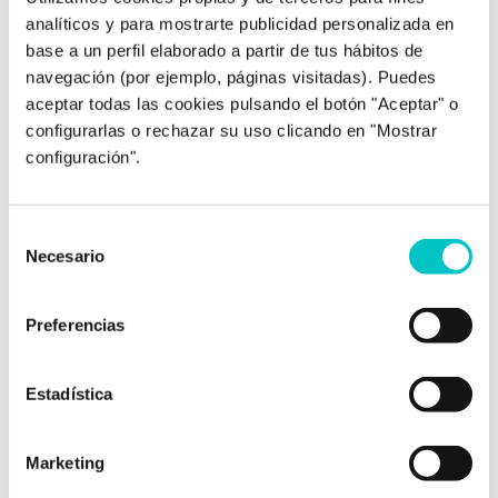
misma para ayudar a sus pacientes a lograr sus metas.
analíticos y para mostrarte publicidad personalizada en
Colegiada nº AO05484.
base a un perfil elaborado a partir de tus hábitos de
navegación (por ejemplo, páginas visitadas). Puedes
aceptar todas las cookies pulsando el botón "Aceptar" o
configurarlas o rechazar su uso clicando en "Mostrar
configuración".
Post relacionados
Selección
Necesario
de
consentimiento
Preferencias
Estadística
17/11/2022
Marketing
No puedo parar de comer comida