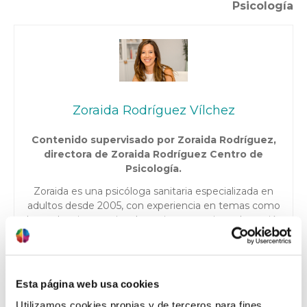
Psicología
Zoraida Rodríguez Vílchez
Contenido supervisado por Zoraida Rodríguez,
directora de Zoraida Rodríguez Centro de
Psicología.
Zoraida es una psicóloga sanitaria especializada en
adultos desde 2005, con experiencia en temas como
dependencia emocional, pareja, autoestima, depresión,
trastornos de ansiedad y TOC, apoyo a la infertilidad y
opositores. Además, cuenta con una acreditación en
psicología deportiva y ha trabajado con equipos y
deportistas de diferentes disciplinas. Actualmente
Esta página web usa cookies
trabaja en su propia consulta en Granada, involucrada
Utilizamos cookies propias y de terceros para fines
en proyectos interesantes y entregando lo mejor de sí