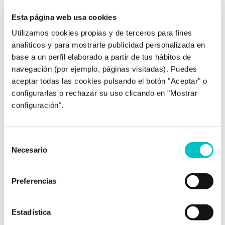
Esta página web usa cookies
Utilizamos cookies propias y de terceros para fines
analíticos y para mostrarte publicidad personalizada en
10/01/2017
base a un perfil elaborado a partir de tus hábitos de
Pretemporada: las bases para un
navegación (por ejemplo, páginas visitadas). Puedes
proyecto sólido.
aceptar todas las cookies pulsando el botón "Aceptar" o
En estas fechas arranca la pretemporada para
configurarlas o rechazar su uso clicando en "Mostrar
muchos deportes. Esta etapa es fundamental
configuración".
para asentar las bases que permitirán sacar
todo el jugo del equipo y de cada uno de sus
integrantes a lo largo de la competición. Cada
Selección
inicio de temporada comienza un grupo
Necesario
de
nuevo. No importa que haya jugadores del
consentimiento
año pasado, hay …
saber más
Preferencias
Estadística