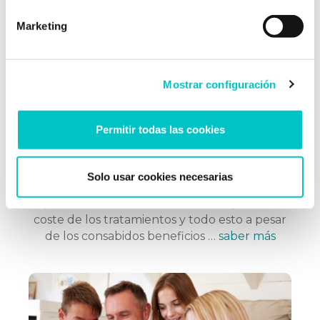
Marketing
Mostrar configuración
10/01/2017
¡Tengo miedo a ir al dentista!
Permitir todas las cookies
No es raro escuchar esa frase, y es que según
la Organización Mundial de la Salud, más de
15% de la población sufre este miedo. De
Solo usar cookies necesarias
hecho, es uno de los motivos más frecuentes
para no acudir a este especialista junto al
coste de los tratamientos y todo esto a pesar
de los consabidos beneficios …
saber más