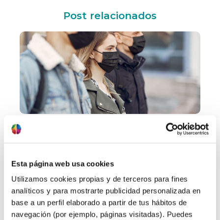
Post relacionados
30/09/2022
Miedo a ir sin mascarilla: síndrome
de la cara vacía
La mascarilla se ha convertido en algo sin lo
Esta página web usa cookies
que salimos de casa, como el móvil. ¿Quién
Utilizamos cookies propias y de terceros para fines
hubiera pensado que sientas que te falta algo
analíticos y para mostrarte publicidad personalizada en
si te dejas el móvil en casa? Recuerdo cuando
base a un perfil elaborado a partir de tus hábitos de
tus amigos te tenían que llamar sí o sí a tu
navegación (por ejemplo, páginas visitadas). Puedes
fijo, no había otra. Y ahora hemos generado