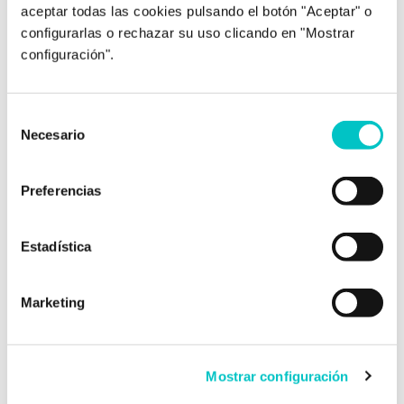
aceptar todas las cookies pulsando el botón "Aceptar" o
esa sensación …
saber más
configurarlas o rechazar su uso clicando en "Mostrar
configuración".
Selección
Necesario
de
consentimiento
Preferencias
30/09/2022
Estadística
¿Dónde está mi confianza?
Siempre se ha dicho que un deportista o una
Marketing
persona que tiene mucha confianza en sí
misma consigue mejores resultados que otra
que duda continuamente de sus
capacidades. La confianza se entiende como
Mostrar configuración
la seguridad que tenemos en nosotros