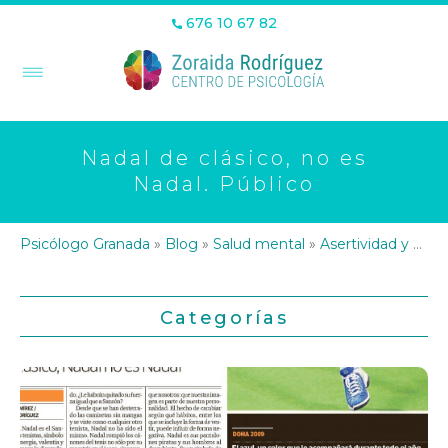
676 10 67 82
Nadal de clásico, no es
Nadal. Público
Psicólogo Granada
»
Blog
»
Salud mental
»
Asertividad y HHSS
Categorías