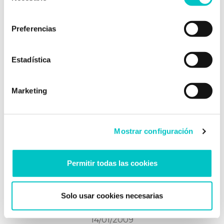
aburrimiento en la cuarentena
consentimiento
¿Qué hacer en casa durante el Coronavirus?
Preferencias
Inscríbete en un curso gratis. Juega a juegos
de mesa. Cambia de posición algunos
muebles de tu casa. Haz una maratón de
Estadística
series y coméntalas con tus amigos por
WhatsApp. Cocina una receta nueva con lo
Marketing
que tengas en el frigo. Planifica tu próximo
viaje. Planifica con tus …
saber más
Mostrar configuración
Permitir todas las cookies
Solo usar cookies necesarias
14/01/2009