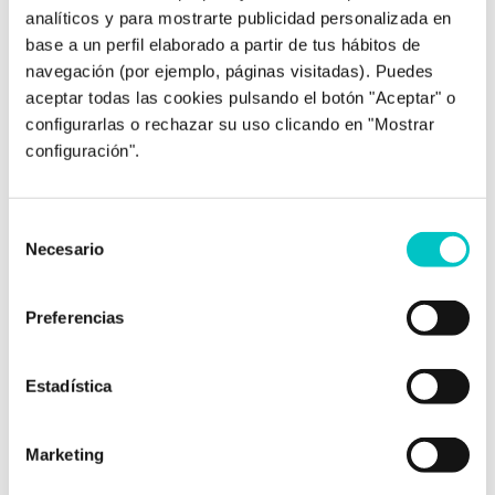
Si el cuerpo se relaja en vacaciones, ¡la mente
analíticos y para mostrarte publicidad personalizada en
también lo hace! La pretemporada es el
base a un perfil elaborado a partir de tus hábitos de
momento para poner a punto físicamente a
navegación (por ejemplo, páginas visitadas). Puedes
nuestros jugadores y deportistas para la larga
aceptar todas las cookies pulsando el botón "Aceptar" o
temporada que nos queda: dobles sesiones
configurarlas o rechazar su uso clicando en "Mostrar
de entrenamiento, mucha carga física,
configuración".
concentraciones… ¿Y qué pasa con la mente?
Se nos sigue olvidando que mente y …
saber
más
Selección
Necesario
de
consentimiento
Preferencias
Estadística
Marketing
20/06/2019