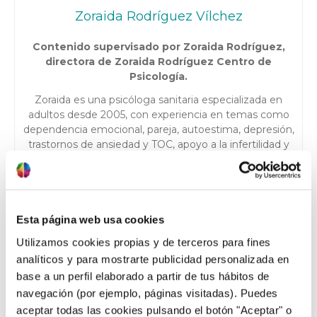
Zoraida Rodríguez Vílchez
Contenido supervisado por Zoraida Rodríguez,
directora de Zoraida Rodríguez Centro de
Psicología.
Zoraida es una psicóloga sanitaria especializada en
adultos desde 2005, con experiencia en temas como
dependencia emocional, pareja, autoestima, depresión,
trastornos de ansiedad y TOC, apoyo a la infertilidad y
opositores. Además, cuenta con una acreditación en
psicología deportiva y ha trabajado con equipos y
deportistas de diferentes disciplinas. Actualmente
trabaja en su propia consulta en Granada, involucrada
en proyectos interesantes y entregando lo mejor de sí
Esta página web usa cookies
misma para ayudar a sus pacientes a lograr sus metas.
Utilizamos cookies propias y de terceros para fines
Colegiada nº AO05484.
analíticos y para mostrarte publicidad personalizada en
base a un perfil elaborado a partir de tus hábitos de
navegación (por ejemplo, páginas visitadas). Puedes
aceptar todas las cookies pulsando el botón "Aceptar" o