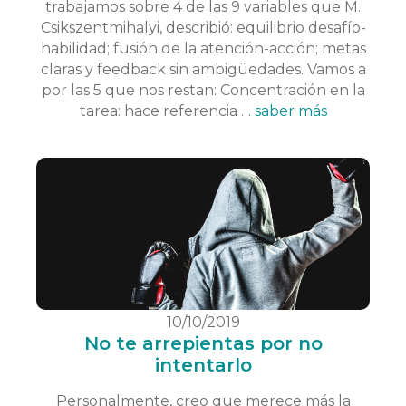
trabajamos sobre 4 de las 9 variables que M.
Csikszentmihalyi, describió: equilibrio desafío-
habilidad; fusión de la atención-acción; metas
claras y feedback sin ambigüedades. Vamos a
por las 5 que nos restan: Concentración en la
tarea: hace referencia …
saber más
10/10/2019
No te arrepientas por no
intentarlo
Personalmente, creo que merece más la