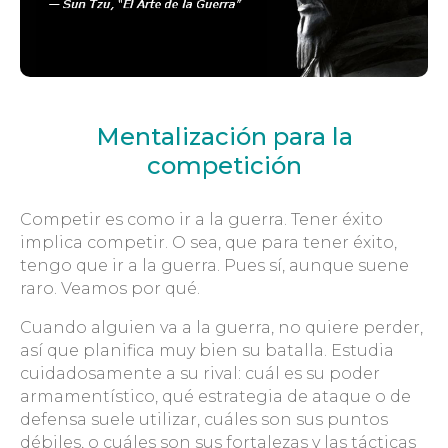
Mentalización para la
competición
Competir es como ir a la guerra. Tener éxito
implica competir. O sea, que para tener éxito,
tengo que ir a la guerra. Pues sí, aunque suene
raro. Veamos por qué.
Cuando alguien va a la guerra, no quiere perder,
así que planifica muy bien su batalla. Estudia
cuidadosamente a su rival: cuál es su poder
armamentístico, qué estrategia de ataque o de
defensa suele utilizar, cuáles son sus puntos
débiles, o cuáles son sus fortalezas y las tácticas