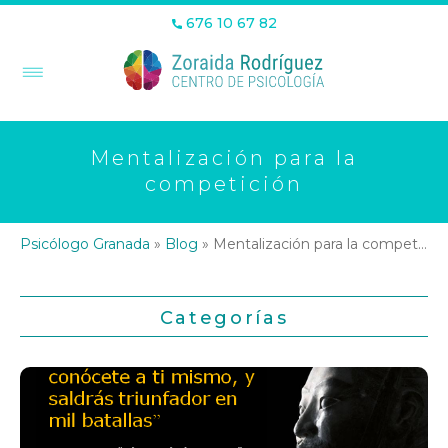
676 10 67 82
Mentalización para la
competición
Psicólogo Granada
»
Blog
»
Mentalización para la competición
Categorías