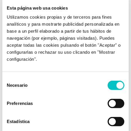
Esta página web usa cookies
03/01/2017
Crisis de pareja tras la Navidad:
Utilizamos cookies propias y de terceros para fines
¿Por qué aumentan las rupturas
analíticos y para mostrarte publicidad personalizada en
en enero?
base a un perfil elaborado a partir de tus hábitos de
navegación (por ejemplo, páginas visitadas). Puedes
En las relaciones de pareja suele ser bastante
aceptar todas las cookies pulsando el botón "Aceptar" o
habitual que, tras un periodo vacacional
configurarlas o rechazar su uso clicando en "Mostrar
como Navidad o verano, se genere una crisis. A
configuración".
veces, estas crisis de pareja mal gestionadas
terminan en ruptura. Es por ello por lo que
después de las fiestas aumenta el número de
Selección
parejas que terminan su relación. La famosa
Necesario
de
cuesta …
saber más
consentimiento
Preferencias
Estadística