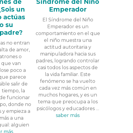
ones de
Síndrome del Niño
¿Sois un
Emperador
o actúas
El Síndrome del Niño
o su
Emperador es un
padre?
comportamiento en el que
el niño muestra una
as no entran
actitud autoritaria y
falta de amor,
manipuladora hacia sus
patrones o
padres, logrando controlar
s que van
casi todos los aspectos de
dose poco a
la vida familiar. Este
 que parece
fenómeno se ha vuelto
ible salir de
cada vez más común en
l tiempo, la
muchos hogares, y es un
 de funcionar
tema que preocupa a los
po, donde no
psicólogos y educadores …
s y empieza a
saber más
 más a una
gual: alguien
r más