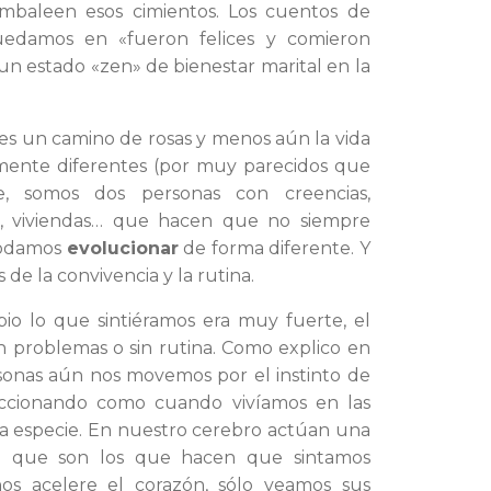
tambaleen esos cimientos. Los cuentos de
uedamos en «fueron felices y comieron
 un estado «zen» de bienestar marital en la
l es un camino de rosas y menos aún la vida
mente diferentes (por muy parecidos que
te, somos dos personas con creencias,
es, viviendas… que hacen que no siempre
podamos
evolucionar
de forma diferente. Y
 de la convivencia y la rutina.
io lo que sintiéramos era muy fuerte, el
in problemas o sin rutina. Como explico en
rsonas aún nos movemos por el instinto de
eaccionando como cuando vivíamos en las
 la especie. En nuestro cerebro actúan una
-
que son los que hacen que sintamos
nos acelere el corazón, sólo veamos sus