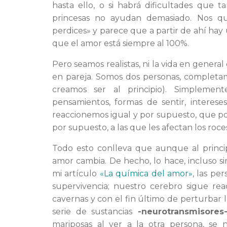
hasta ello, o si habrá dificultades que 
princesas no ayudan demasiado. Nos q
perdices» y parece que a partir de ahí hay
que el amor está siempre al 100%.
Pero seamos realistas, ni la vida en genera
en pareja. Somos dos personas, completa
creamos ser al principio). Simplemen
pensamientos, formas de sentir, interes
reaccionemos igual y por supuesto, que 
por supuesto, a las que les afectan los roces
Todo esto conlleva que aunque al princip
amor cambia. De hecho, lo hace, incluso s
mi artículo
«La química del amor»
, las pe
supervivencia; nuestro cerebro sigue r
cavernas y con el fin último de perturbar
serie de sustancias
-neurotransmisores
mariposas al ver a la otra persona, se 