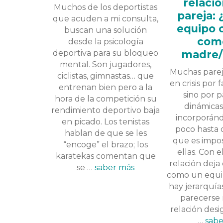
relaci
Muchos de los deportistas
pareja: 
que acuden a mi consulta,
equipo 
buscan una solución
com
desde la psicología
deportiva para su bloqueo
madre/
mental. Son jugadores,
Muchas parej
ciclistas, gimnastas… que
en crisis por 
entrenan bien pero a la
sino por 
hora de la competición su
dinámica
rendimiento deportivo baja
incorporán
en picado. Los tenistas
poco hasta
hablan de que se les
que es impos
“encoge” el brazo; los
ellas. Con e
karatekas comentan que
relación deja
se …
saber más
como un equi
hay jerarquía
parecerse
relación desi
…
sabe