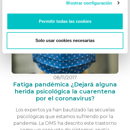
Mostrar configuración
Otros se plantean si aún siguen queriendo a
su pareja porque …
saber más
Permitir todas las cookies
Solo usar cookies necesarias
08/11/2017
Fatiga pandémica ¿Dejará alguna
herida psicológica la cuarentena
por el coronavirus?
Los expertos ya han bautizado las secuelas
psicológicas que estamos sufriendo por la
pandemia. La OMS ha descrito este trastorno
como un conjunto de síntomas: apatía,