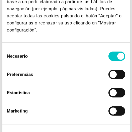
base a un perfil elaborado a partir de tus hábitos de
Post relacionados
navegación (por ejemplo, páginas visitadas). Puedes
aceptar todas las cookies pulsando el botón "Aceptar" o
configurarlas o rechazar su uso clicando en "Mostrar
configuración".
Selección
Necesario
de
consentimiento
08/11/2017
Preferencias
¿Por qué darnos un tiempo con tu
pareja puede ser una mala idea?
Estadística
Muchas de las personas que acuden a mi
consulta vienen con dudas acerca de su
relación de pareja. Hay quien está inmerso en
Marketing
una relación de dependencia emocional,
quien duda de si su pareja es manipuladora o
quien se ha enamorado de otra persona.