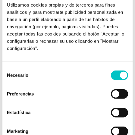
Utilizamos cookies propias y de terceros para fines
29/08/2014
Cómo reconocer los síntomas de
analíticos y para mostrarte publicidad personalizada en
un trauma no superado
base a un perfil elaborado a partir de tus hábitos de
navegación (por ejemplo, páginas visitadas). Puedes
¿Qué es un trauma? Un trauma hace
aceptar todas las cookies pulsando el botón "Aceptar" o
referencia a una experiencia emocionalmente
configurarlas o rechazar su uso clicando en "Mostrar
impactante que hayas vivenciado, pero que
configuración".
no hayas podido procesar e integrar con
normalidad dentro de tu historia vital porque
te ha hecho sentir especialmente amenazado
Selección
a nivel físico o psicológico. Algunos ejemplos
Necesario
de
de experiencias que pueden ocasionar
consentimiento
traumas son: Tipos de trauma …
saber más
Preferencias
Estadística
Marketing