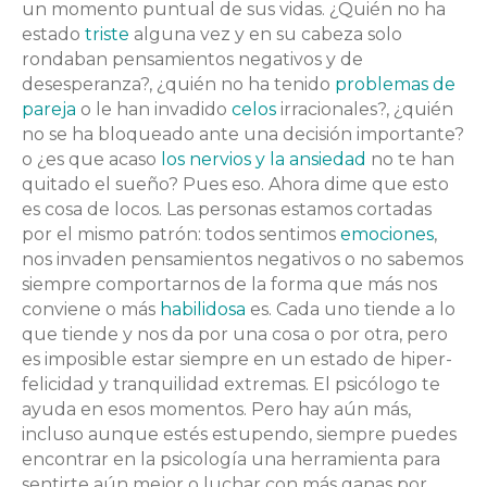
un momento puntual de sus vidas. ¿Quién no ha
estado
triste
alguna vez y en su cabeza solo
rondaban pensamientos negativos y de
desesperanza?, ¿quién no ha tenido
problemas de
pareja
o le han invadido
celos
irracionales?, ¿quién
no se ha bloqueado ante una decisión importante?
o ¿es que acaso
los nervios y la ansiedad
no te han
quitado el sueño? Pues eso. Ahora dime que esto
es cosa de locos. Las personas estamos cortadas
por el mismo patrón: todos sentimos
emociones
,
nos invaden pensamientos negativos o no sabemos
siempre comportarnos de la forma que más nos
conviene o más
habilidosa
es. Cada uno tiende a lo
que tiende y nos da por una cosa o por otra, pero
es imposible estar siempre en un estado de hiper-
felicidad y tranquilidad extremas. El psicólogo te
ayuda en esos momentos. Pero hay aún más,
incluso aunque estés estupendo, siempre puedes
encontrar en la psicología una herramienta para
sentirte aún mejor o luchar con más ganas por