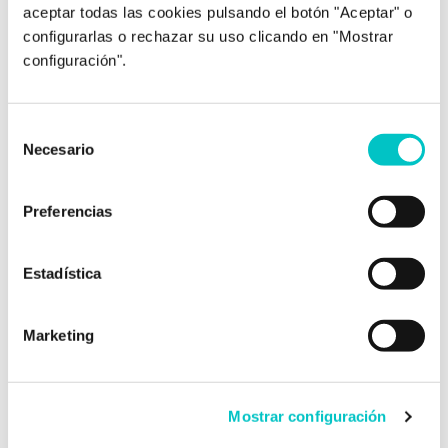
aceptar todas las cookies pulsando el botón "Aceptar" o
configurarlas o rechazar su uso clicando en "Mostrar
Contenido supervisado por Zoraida Rodríguez,
configuración".
directora de Zoraida Rodríguez Centro de
Psicología.
Zoraida es una psicóloga sanitaria especializada en
Selección
adultos desde 2005, con experiencia en temas como
Necesario
de
dependencia emocional, pareja, autoestima, depresión,
consentimiento
trastornos de ansiedad y TOC, apoyo a la infertilidad y
opositores. Además, cuenta con una acreditación en
Preferencias
psicología deportiva y ha trabajado con equipos y
deportistas de diferentes disciplinas. Actualmente
trabaja en su propia consulta en Granada, involucrada
Estadística
en proyectos interesantes y entregando lo mejor de sí
misma para ayudar a sus pacientes a lograr sus metas.
Colegiada nº AO05484.
Marketing
Mostrar configuración