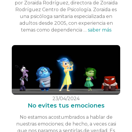
por Zoraida Rodríguez, directora de Zoraida
Rodríguez Centro de Psicología. Zoraida es
una psicóloga sanitaria especializada en
adultos desde 2005, con experiencia en
temas como dependencia …
saber más
23/04/2024
No evites tus emociones
No estamos acostumbrados a hablar de
nuestras emociones; de hecho, a veces casi
que nos paramos a sentirlas de verdad. Es