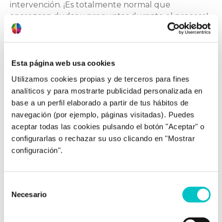
intervención. ¡Es totalmente normal que
aparezcan dudas y preguntas durante el proceso!
El TDAH puede suponer dificultades para realizar
algunas tareas, pero no implica un impedimento ni
una falta de capacidad. Con ayuda, apoyo y
Esta página web usa cookies
asesoramiento, se puede conseguir una vida
Utilizamos cookies propias y de terceros para fines
totalmente adaptada y funcional.
analíticos y para mostrarte publicidad personalizada en
Sara López Guerra
base a un perfil elaborado a partir de tus hábitos de
Psicóloga Sanitaria en Zoraida Rodríguez Centro
navegación (por ejemplo, páginas visitadas). Puedes
de Psicología
aceptar todas las cookies pulsando el botón "Aceptar" o
configurarlas o rechazar su uso clicando en "Mostrar
configuración".
Selección
Necesario
de
Zoraida Rodríguez Vílchez
consentimiento
Contenido supervisado por Zoraida Rodríguez,