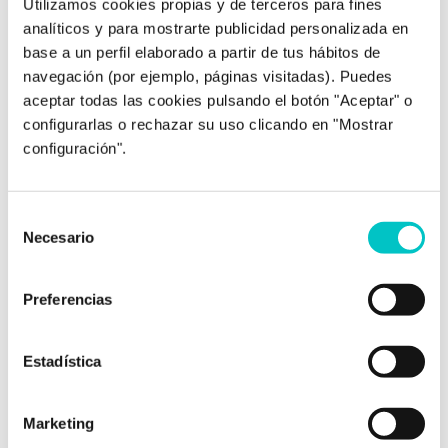
Utilizamos cookies propias y de terceros para fines
analíticos y para mostrarte publicidad personalizada en
12/01/2017
base a un perfil elaborado a partir de tus hábitos de
Mal de amores
navegación (por ejemplo, páginas visitadas). Puedes
aceptar todas las cookies pulsando el botón "Aceptar" o
El viernes es… ¡San Valentín! Lo de santo tiene
configurarlas o rechazar su uso clicando en "Mostrar
que venir por la paciencia que reparte,
configuración".
porque estar en pareja no es nada fácil y a
veces se convierte más bien en una tortura.
Este viernes es el día de las rosas y los dulces,
Selección
de las cenas románticas y los regalos, pero… ¿y
Necesario
de
qué …
saber más
consentimiento
Preferencias
Estadística
Marketing