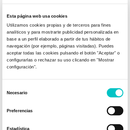
Esta página web usa cookies
Utilizamos cookies propias y de terceros para fines
analíticos y para mostrarte publicidad personalizada en
base a un perfil elaborado a partir de tus hábitos de
08/01/2013
Con una Copa de Más
navegación (por ejemplo, páginas visitadas). Puedes
aceptar todas las cookies pulsando el botón "Aceptar" o
Joseba Vázquez, periodista de El Correo, ha
configurarlas o rechazar su uso clicando en "Mostrar
contado con mi opinión profesional para
configuración".
escribir este artículo conocida la noticia del
arresto de Tiger Woods por conducir ebrio.
Zoraida Rodríguez VílchezContenido
Selección
supervisado por Zoraida Rodríguez, directora
Necesario
de
de Zoraida Rodríguez Centro de Psicología.
consentimiento
Zoraida es una psicóloga sanitaria
Preferencias
especializada en adultos desde 2005, con
experiencia en temas …
saber más
Estadística