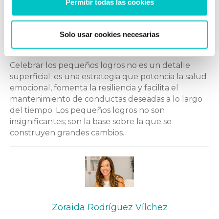
celebrarlo, tendremos menos oportunidades de
Permitir todas las cookies
sentirnos satisfechos/as y útiles. Prestar atención a
las pequeñas tareas logradas y celebrarlas
Solo usar cookies necesarias
fortalece el bienestar emocional y potencia la
capacidad de alcanzar metas mayores.
Celebrar los pequeños logros no es un detalle
superficial: es una estrategia que potencia la salud
emocional, fomenta la resiliencia y facilita el
mantenimiento de conductas deseadas a lo largo
del tiempo. Los pequeños logros no son
insignificantes; son la base sobre la que se
construyen grandes cambios.
Zoraida Rodríguez Vílchez