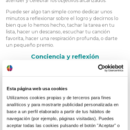
atender y celebrar los objetivos alcanzados.
Puede ser algo tan simple como dedicar unos
minutos a reflexionar sobre el logro y decirnos lo
bien que lo hemos hecho, tachar la tarea en tu
lista, hacer un descanso, escuchar tu canción
favorita, hacer una respiración profunda, o darte
un pequeño premio.
Conciencia y reflexión
Para favorecer que nos demos cuenta y pongamos
en valor los logros del día a día, podemos escoger
un momento diario para parar y pensar: ¿qué he
Esta página web usa cookies
logrado hoy? ¿qué pequeñas cosas me acercan
más a mis valores? ¿he hecho algo que, por
Utilizamos cookies propias y de terceros para fines
pequeño que sea, me acerca más a una meta
analíticos y para mostrarte publicidad personalizada en
importante? ¿cómo me siento al respecto?.
base a un perfil elaborado a partir de tus hábitos de
navegación (por ejemplo, páginas visitadas). Puedes
Escribirlo en un diario de logros o recordarlo al
aceptar todas las cookies pulsando el botón "Aceptar" o
final del día fortalece el impacto positivo en tu