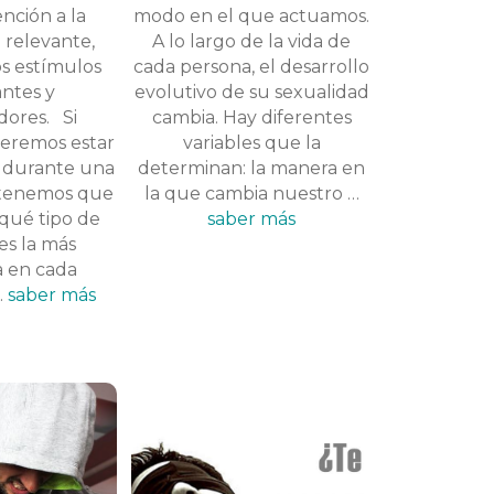
ención a la
modo en el que actuamos.
 relevante,
A lo largo de la vida de
os estímulos
cada persona, el desarrollo
antes y
evolutivo de su sexualidad
dores. Si
cambia. Hay diferentes
eremos estar
variables que la
 durante una
determinan: la manera en
 tenemos que
la que cambia nuestro …
 qué tipo de
saber más
es la más
 en cada
…
saber más