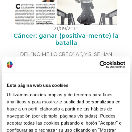
21/09/2010
Cáncer: ganar (positiva-mente) la
batalla
DEL “NO ME LO CREO” A “¿Y SI SE HAN
EQUIVOCADO?” “Claudia, tienes cáncer” –
esas palabras resonaban en su cabeza como
se oyen los pasos de un extraño en un
callejón oscuro: en mitad del silencio,
Esta página web usa cookies
tranquilas al principio, apresuradas después y
Utilizamos cookies propias y de terceros para fines
peligrosas. Y constantes, muy constantes:
tanto que no se las podía quitar …
saber más
analíticos y para mostrarte publicidad personalizada en
base a un perfil elaborado a partir de tus hábitos de
navegación (por ejemplo, páginas visitadas). Puedes
aceptar todas las cookies pulsando el botón "Aceptar" o
configurarlas o rechazar su uso clicando en "Mostrar