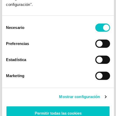
configuración".
Selección
Necesario
de
21/09/2010
consentimiento
Influencia de los demás en la
Preferencias
mejora o empora del rendimiento
Un ciclista corre más acompañado, que en
Estadística
solitario. Un runner no deja de ir a correr si
tiene un grupo con el que queda cada
mañana. La presencia de otras personas
Marketing
puede aumentar y mejorar el rendimiento.
Solemos dar más de nosotros cuando hay
alguien mirando. Este fenómeno se conoce
Mostrar configuración
como facilitación social. Este hecho …
saber
más
Permitir todas las cookies