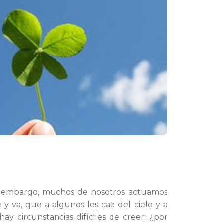
in embargo, muchos de nosotros actuamos
y va, que a algunos les cae del cielo y a
 hay circunstancias difíciles de creer: ¿por