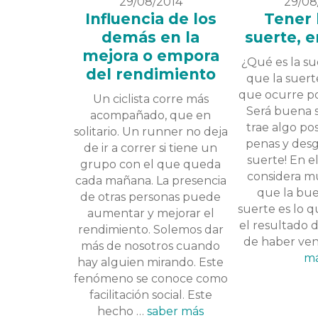
29/08/2014
29/08
Influencia de los
Tener
demás en la
suerte, 
mejora o empora
¿Qué es la s
del rendimiento
que la suert
que ocurre po
Un ciclista corre más
Será buena s
acompañado, que en
trae algo posi
solitario. Un runner no deja
penas y desg
de ir a correr si tiene un
suerte! En e
grupo con el que queda
considera m
cada mañana. La presencia
que la bu
de otras personas puede
suerte es lo 
aumentar y mejorar el
el resultado 
rendimiento. Solemos dar
de haber ve
más de nosotros cuando
m
hay alguien mirando. Este
fenómeno se conoce como
facilitación social. Este
hecho …
saber más