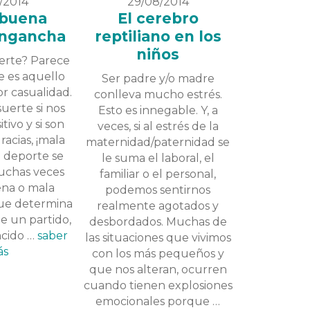
/2014
29/08/2014
 buena
El cerebro
engancha
reptiliano en los
niños
uerte? Parece
e es aquello
Ser padre y/o madre
r casualidad.
conlleva mucho estrés.
uerte si nos
Esto es innegable. Y, a
tivo y si son
veces, si al estrés de la
racias, ¡mala
maternidad/paternidad se
l deporte se
le suma el laboral, el
uchas veces
familiar o el personal,
ena o mala
podemos sentirnos
que determina
realmente agotados y
de un partido,
desbordados. Muchas de
ncido …
saber
las situaciones que vivimos
ás
con los más pequeños y
que nos alteran, ocurren
cuando tienen explosiones
emocionales porque …