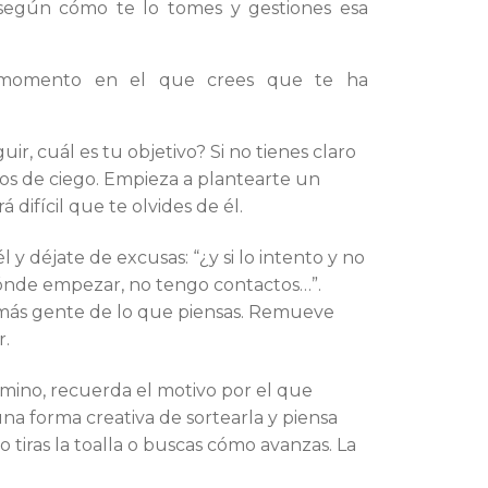
 según cómo te lo tomes y gestiones esa
 momento en el que crees que te ha
, cuál es tu objetivo? Si no tienes claro
los de ciego. Empieza a plantearte un
erá difícil que te olvides de él.
l y déjate de excusas: “¿y si lo intento y no
r dónde empezar, no tengo contactos…”.
 más gente de lo que piensas. Remueve
r.
mino, recuerda el motivo por el que
a forma creativa de sortearla y piensa
 tiras la toalla o buscas cómo avanzas. La