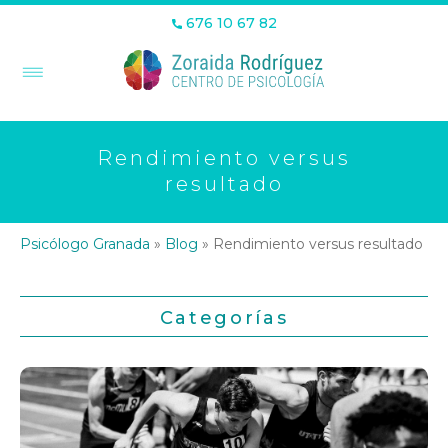
676 10 67 82
Rendimiento versus
resultado
Psicólogo Granada
»
Blog
»
Rendimiento versus resultado
Categorías