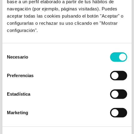
base a un perfil elaborado a partir de tus hábitos de
de participar en el congreso Better By
navegación (por ejemplo, páginas visitadas). Puedes
Sciencie en Granada: Rigor y Ciencia.
aceptar todas las cookies pulsando el botón "Aceptar" o
Nutrición, Ejercicio y Psicología Deportiva se
configurarlas o rechazar su uso clicando en "Mostrar
unen para mejorar el rendimiento del
configuración".
deportista. Aquí os dejo el cartel completo:
Zoraida Rodríguez VílchezContenido
supervisado por Zoraida Rodríguez, directora
Selección
de Zoraida Rodríguez Centro de …
saber más
Necesario
de
consentimiento
Preferencias
Estadística
Marketing
14/02/2017
Cuando el orgullo mueve