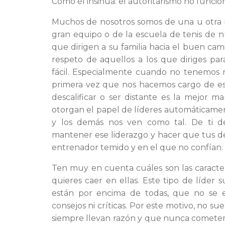
Como él insinúa: el autoritarismo no funcio
Muchos de nosotros somos de una u otra m
gran equipo o de la escuela de tenis de 
que dirigen a su familia hacia el buen ca
respeto de aquellos a los que diriges pa
fácil. Especialmente cuando no tenemos 
primera vez que nos hacemos cargo de est
descalificar o ser distante es la mejor 
otorgan el papel de líderes automáticame
y los demás nos ven como tal. De ti 
mantener ese liderazgo y hacer que tus dep
entrenador temido y en el que no confían.
Ten muy en cuenta cuáles son las caracter
quieres caer en ellas. Este tipo de líder 
están por encima de todas, que no se 
consejos ni críticas. Por este motivo, no 
siempre llevan razón y que nunca cometen