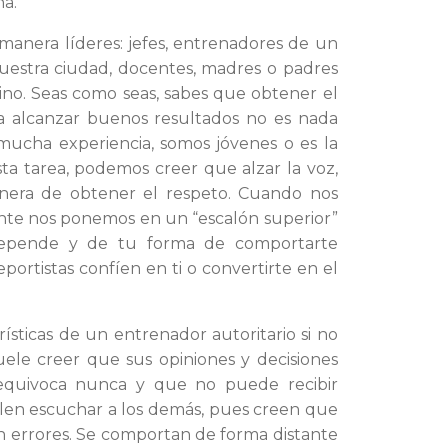
na.
anera líderes: jefes, entrenadores de un
nuestra ciudad, docentes, madres o padres
mino. Seas como seas, sabes que obtener el
ra alcanzar buenos resultados no es nada
mucha experiencia, somos jóvenes o es la
a tarea, podemos creer que alzar la voz,
manera de obtener el respeto. Cuando nos
nte nos ponemos en un “escalón superior”
depende y de tu forma de comportarte
ortistas confíen en ti o convertirte en el
ísticas de un entrenador autoritario si no
suele creer que sus opiniones y decisiones
equivoca nunca y que no puede recibir
suelen escuchar a los demás, pues creen que
 errores. Se comportan de forma distante